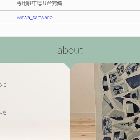
専用駐車場８台完備
wawa_sanwado
about
うに
ムを