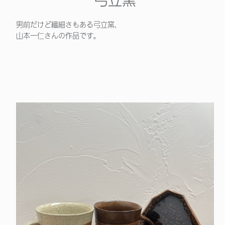
男前だけど繊細さもある弓立窯、
山本一仁さんの作品です。